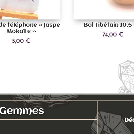
 de téléphone « Jaspe
Bol Tibétain 10,5
Mokaïte »
74,00
€
5,00
€
Ajouter au panier
Ce
Choix des options
produit
a
plusieurs
variations.
Les
options
peuvent
s Gemmes
être
choisies
Déc
sur