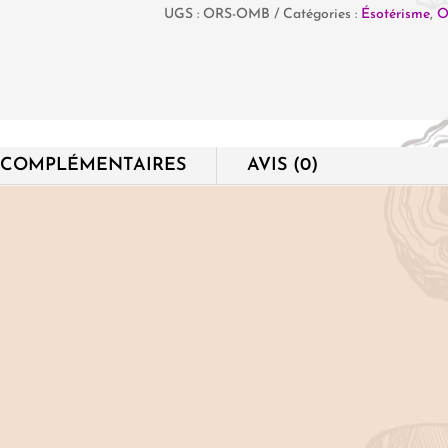
UGS :
ORS-OMB
Catégories :
Ésotérisme
,
O
Ors
&
Ombres
-
Oracle
 COMPLÉMENTAIRES
AVIS (0)
d'Alchimie
Lunaire