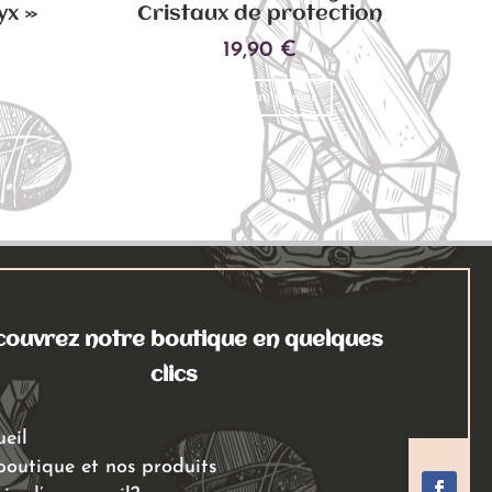
yx »
Cristaux de protection
19,90
€
Ce
Ajouter au panier
produit
a
plusieurs
variations.
Les
options
peuvent
être
choisies
ouvrez notre boutique en quelques
sur
clics
la
page
ueil
du
boutique et nos produits
produit