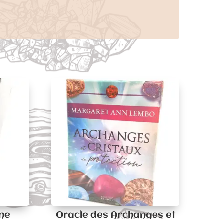
one
Oracle des Archanges et