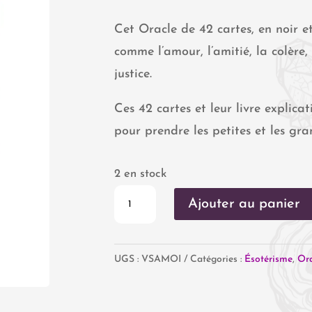
Cet Oracle de 42 cartes, en noir et 
comme l’amour, l’amitié, la colère,
justice.
Ces 42 cartes et leur livre explic
pour prendre les petites et les gra
2 en stock
quantité
Ajouter au panier
de
Oracle
UGS :
VSAMOI
Catégories :
Ésotérisme
,
Ora
"De
Vous
à