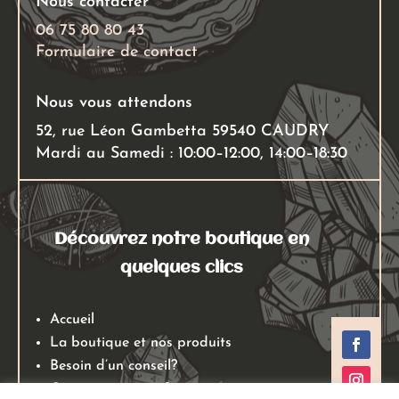
Nous contacter
page
la
du
page
06 75 80 80 43
Formulaire de contact
produit
du
produit
Nous vous attendons
52, rue Léon Gambetta 59540 CAUDRY
Mardi au Samedi : 10:00–12:00, 14:00–18:30
Découvrez notre boutique en
quelques clics
Accueil
La boutique et nos produits
Besoin d’un conseil?
Qui sommes nous?