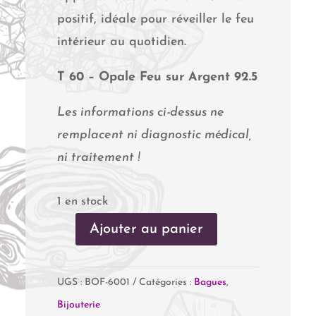
positif, idéale pour réveiller le feu
intérieur au quotidien.
T 60 – Opale Feu sur Argent 92.5
Les informations ci-dessus ne
remplacent ni diagnostic médical,
ni traitement !
1 en stock
Ajouter au panier
quantité
de
UGS :
BOF-6001
Catégories :
Bagues
,
Opale
Bijouterie
Feu