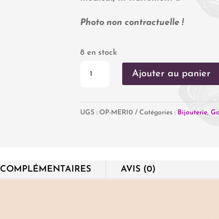
Photo non contractuelle !
8 en stock
quantité
Ajouter au panier
de
Oeil
UGS :
OP-MER10
Catégories :
Bijouterie
,
Ga
de
Ste
Lucie
-
 COMPLÉMENTAIRES
AVIS (0)
Mer
Méditerranée