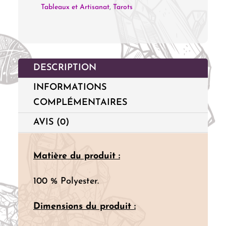
Tableaux et Artisanat
,
Tarots
-
Phases
de
Lune
DESCRIPTION
&
INFORMATIONS
Papillon
COMPLÉMENTAIRES
AVIS (0)
Matière du produit :
100 % Polyester.
Dimensions du produit :