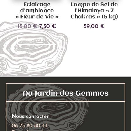
Eclairage
Lampe de Sel de
d’ambiance
l’Himalaya « 7
« Fleur de Vie »
Chakras » (5 kg)
Le
Le
15,00
€
7,50
€
59,00
€
prix
prix
Ajouter au panier
Ajouter au panier
initial
actuel
était :
est :
15,00 €.
7,50 €.
Au Jardin des Gemmes
Nous contacter
06 75 80 80 43