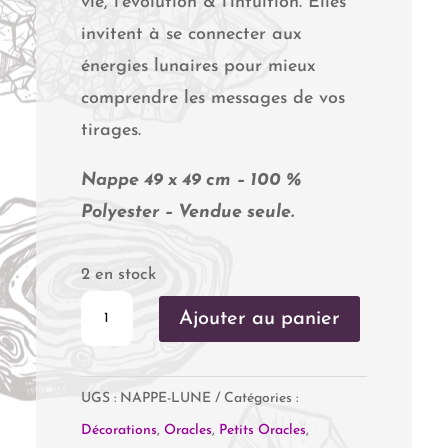
vie, l’évolution & l’intuition. Elles
invitent à se connecter aux
énergies lunaires pour mieux
comprendre les messages de vos
tirages.
Nappe 49 x 49 cm – 100 %
Polyester – Vendue seule.
2 en stock
quantité
Ajouter au panier
de
Nappe
UGS :
NAPPE-LUNE
Catégories :
de
Décorations
,
Oracles
,
Petits Oracles
,
tirage