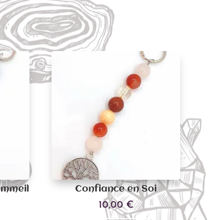
ommeil
Confiance en Soi
10,00
€