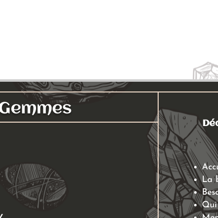
Ajouter au panier
Ajouter au panier
s Gemmes
Déc
Acc
La 
Beso
Qui
Men