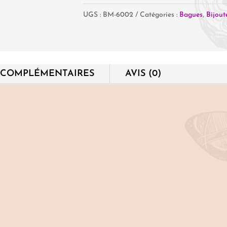
de
UGS :
BM-6002
Catégories :
Bagues
,
Bijout
Malachite
-
T
60
 COMPLÉMENTAIRES
AVIS (0)