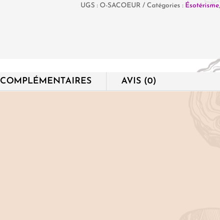
UGS :
O-SACOEUR
Catégories :
Ésotérisme
L'Oracle
Sacré
du
Cœur
 COMPLÉMENTAIRES
AVIS (0)