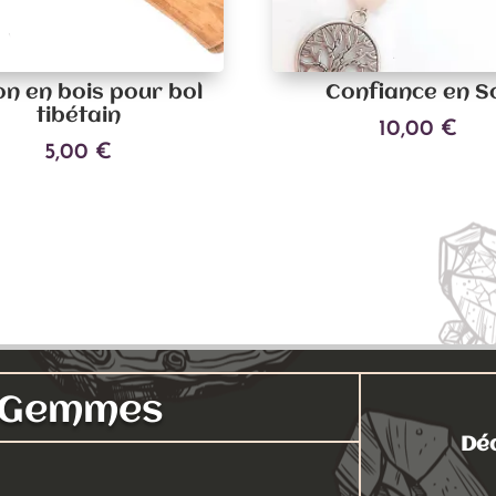
n en bois pour bol
Confiance en S
tibétain
10,00
€
5,00
€
Ajouter au panier
Ajouter au panier
s Gemmes
Déc