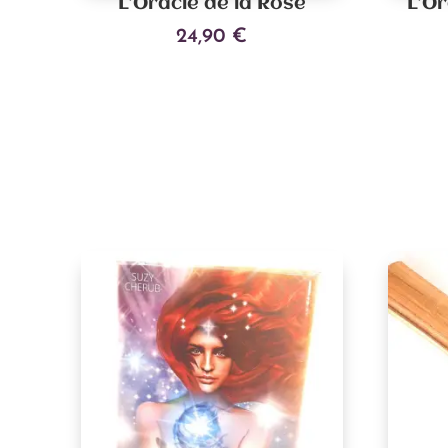
L’Oracle de la Rose
L’Or
24,90
€
Ajouter au panier