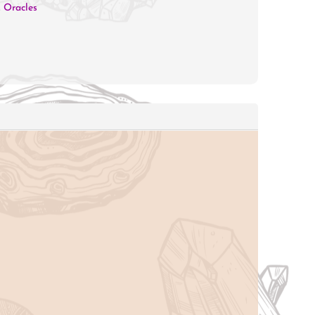
,
Oracles