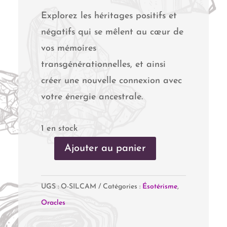
Explorez les héritages positifs et
négatifs qui se mêlent au cœur de
vos mémoires
transgénérationnelles, et ainsi
créer une nouvelle connexion avec
votre énergie ancestrale.
1 en stock
Ajouter au panier
quantité
de
UGS :
O-SILCAM
Catégories :
Ésotérisme
,
L'Oracle
Oracles
du
Silence