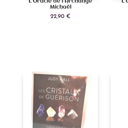
L’Oracle de l’Archange
L’
Michaël
22,90
€
Ajouter au panier