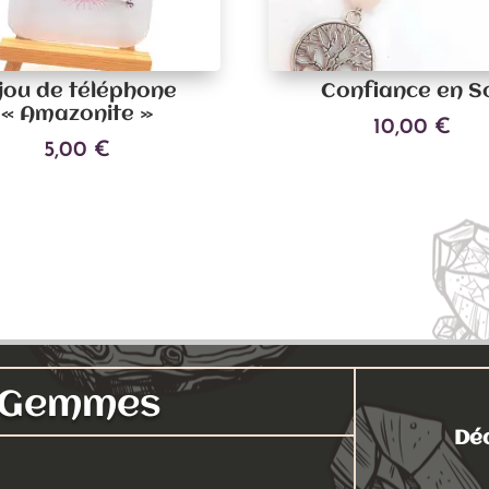
jou de téléphone
Confiance en S
« Amazonite »
10,00
€
5,00
€
Ajouter au panier
Ce
Choix des options
produit
a
plusieurs
variations.
Les
options
peuvent
s Gemmes
être
choisies
Déc
sur