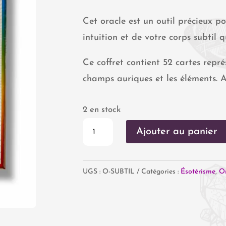
Cet oracle est un outil précieux p
intuition et de votre corps subtil 
Ce coffret contient 52 cartes repré
champs auriques et les éléments. Ai
2 en stock
quantité
Ajouter au panier
de
L'Oracle
UGS :
O-SUBTIL
Catégories :
Ésotérisme
,
Or
du
corps
subtil