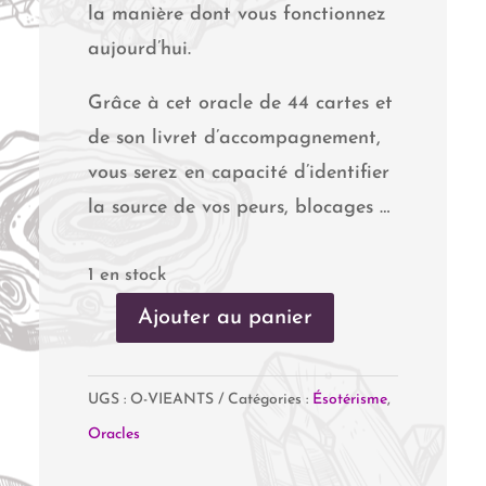
la manière dont vous fonctionnez
aujourd’hui.
Grâce à cet oracle de 44 cartes et
de son livret d’accompagnement,
vous serez en capacité d’identifier
la source de vos peurs, blocages …
1 en stock
Ajouter au panier
quantité
de
UGS :
O-VIEANTS
Catégories :
Ésotérisme
,
L'Oracle
Oracles
des
Vies