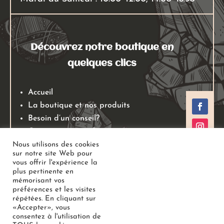
Découvrez notre boutique en
quelques clics
Accueil
La boutique et nos produits
Besoin d’un conseil?
Qui sommes nous?
Mentions légales
Nous utilisons des cookies
sur notre site Web pour
Conditions générales de ventes
vous offrir l'expérience la
Politiques de retours
plus pertinente en
mémorisant vos
Politique de confidentialité
préférences et les visites
répétées. En cliquant sur
«Accepter», vous
Copyright
Au Jardin des Gemmes
– Boutique de lithothérapie
consentez à l'utilisation de