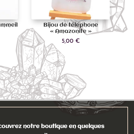
ommeil
Bijou de téléphone
« Amazonite »
5,00
€
Ce
Choix des options
produit
a
plusieurs
variations.
Les
options
peuvent
être
choisies
ouvrez notre boutique en quelques
sur