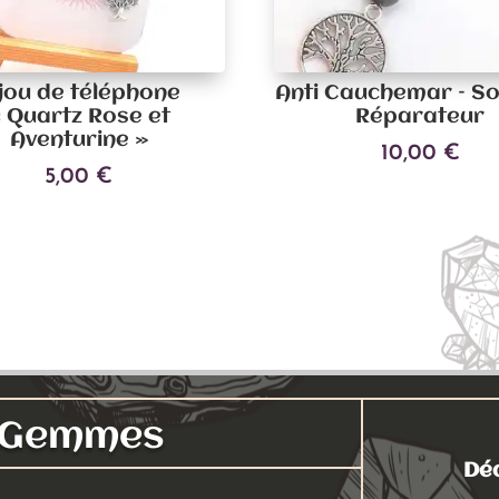
jou de téléphone
Anti Cauchemar – S
 Quartz Rose et
Réparateur
Aventurine »
10,00
€
5,00
€
Ajouter au panier
Ce
Choix des options
produit
a
plusieurs
variations.
Les
options
peuvent
s Gemmes
être
choisies
Déc
sur