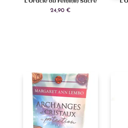
L’Oracle du Féminin Sacré
L’
24,90
€
Ajouter au panier