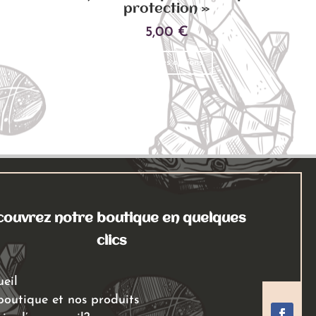
protection »
5,00
€
Ce
Choix des options
produit
a
plusieurs
variations.
Les
options
peuvent
être
choisies
ouvrez notre boutique en quelques
sur
clics
la
page
ueil
du
boutique et nos produits
produit