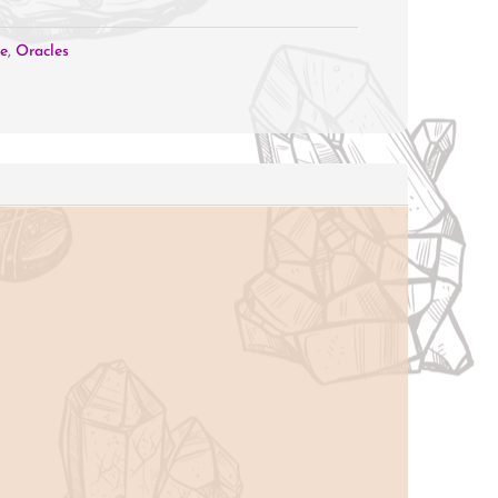
me
,
Oracles