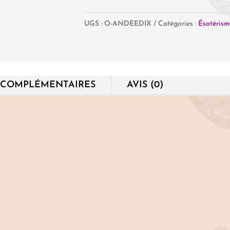
de
UGS :
O-ANDEEDIX
Catégories :
Ésotéris
L'Oracle
des
Anges,
Déesses
 COMPLÉMENTAIRES
AVIS (0)
et
Dieux