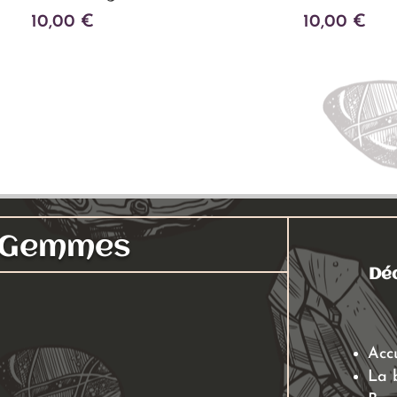
10,00
€
10,00
€
Ajouter au panier
Ajouter au panier
s Gemmes
Déc
Acc
La 