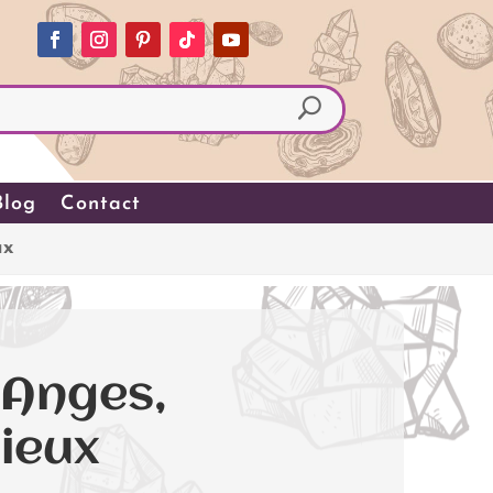
Blog
Contact
ux
 Anges,
ieux