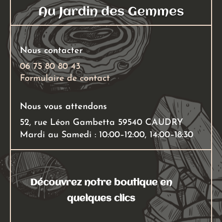
peuven
Au Jardin des Gemmes
être
choisies
sur
Nous contacter
la
page
06 75 80 80 43
Formulaire de contact
du
produit
Nous vous attendons
52, rue Léon Gambetta 59540 CAUDRY
Mardi au Samedi : 10:00–12:00, 14:00–18:30
Découvrez notre boutique en
quelques clics