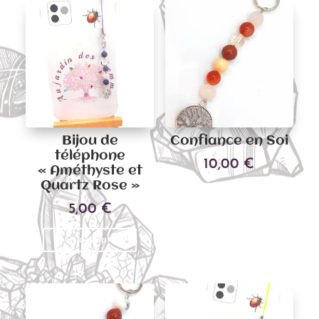
Bijou de
Confiance en Soi
téléphone
10,00
€
« Améthyste et
Quartz Rose »
Ajouter au panier
5,00
€
Ce
Choix des options
produit
a
plusieurs
variations.