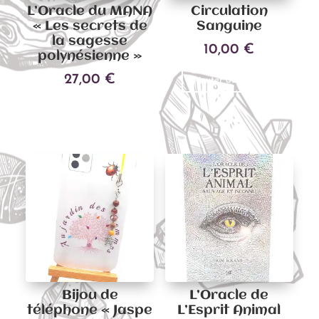
L’Oracle du MANA
Circulation
« Les secrets de
Sanguine
la sagesse
10,00
€
polynésienne »
27,00
€
Ajouter au panier
Ajouter au panier
Bijou de
L’Oracle de
téléphone « Jaspe
L’Esprit Animal