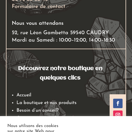
Formulaire de contact
du
produit
Nous vous attendons
52, rue Léon Gambetta 59540 CAUDRY
Mardi au Samedi : 10:00–12:00, 14:00–18:30
Découvrez notre boutique en
quelques clics
Accueil
La boutique et nos produits
Besoin d’un conseil?
Qui sommes nous?
Mentions légales
Nous utilisons des cookies
sur notre site Web pour