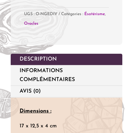
de
UGS :
O-NGEDIV
Catégories :
Ésotérisme
,
Les
Oracles
Anges
Divinatoires
-
Cartes
DESCRIPTION
Oracle
INFORMATIONS
COMPLÉMENTAIRES
AVIS (0)
Dimensions :
17 x 12,5 x 4 cm