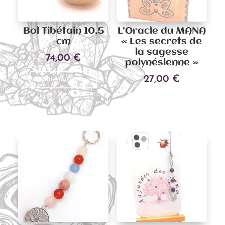
Bol Tibétain 10,5
L’Oracle du MANA
cm
« Les secrets de
la sagesse
74,00
€
polynésienne »
27,00
€
Ajouter au panier
Ajouter au panier