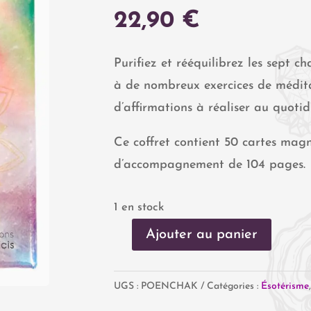
22,90
€
Purifiez et rééquilibrez les sept c
à de nombreux exercices de médita
d’affirmations à réaliser au quotid
Ce coffret contient 50 cartes magni
d’accompagnement de 104 pages.
1 en stock
Ajouter au panier
quantité
de
UGS :
POENCHAK
Catégories :
Ésotérisme
Le