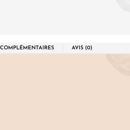
pouvoir
énergétique
des
Chakras
 COMPLÉMENTAIRES
AVIS (0)