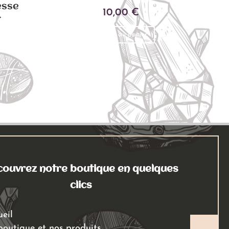
esse
10,00
€
»
Ajouter au panier
ouvrez notre boutique en quelques
clics
ueil
boutique et nos produits