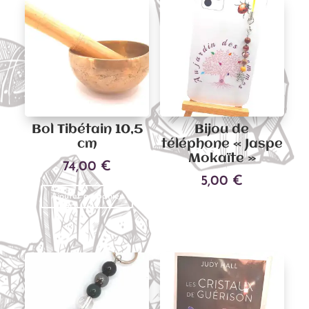
Bol Tibétain 10,5
Bijou de
cm
téléphone « Jaspe
Mokaïte »
74,00
€
5,00
€
Ajouter au panier
Ce
Choix des options
produit
a
plusieu
variati
Les
options