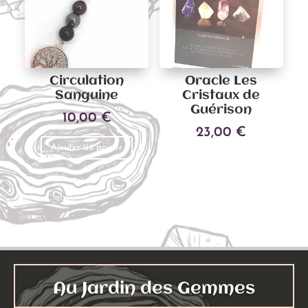
peuven
être
choisies
sur
Circulation
Oracle Les
la
Sanguine
Cristaux de
page
Guérison
10,00
€
du
23,00
€
produit
Ajouter au panier
Ajouter au panier
Au Jardin des Gemmes