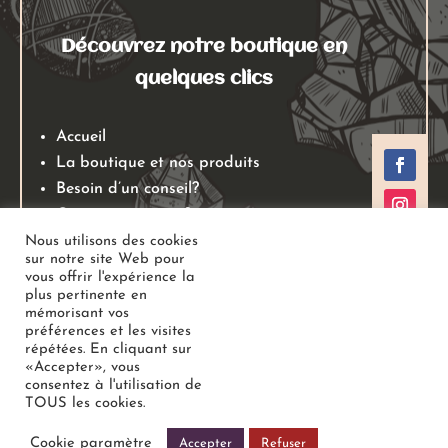
Découvrez notre boutique en
quelques clics
Accueil
La boutique et nos produits
Besoin d’un conseil?
Qui sommes nous?
Mentions légales
Nous utilisons des cookies
sur notre site Web pour
Conditions générales de ventes
vous offrir l'expérience la
Politiques de retours
plus pertinente en
mémorisant vos
Politique de confidentialité
préférences et les visites
répétées. En cliquant sur
«Accepter», vous
Copyright
Au Jardin des Gemmes
– Boutique de lithothérapie
consentez à l'utilisation de
TOUS les cookies.
– Bien-être –
Tous droits réservés
Cookie paramètre
Accepter
Refuser