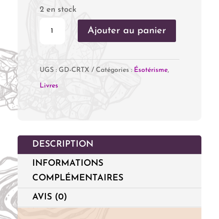
2 en stock
quantité
Ajouter au panier
de
Le
UGS :
GD-CRTX
Catégories :
Ésotérisme
,
Guide
Livres
pratique
des
Cristaux
DESCRIPTION
INFORMATIONS
COMPLÉMENTAIRES
AVIS (0)