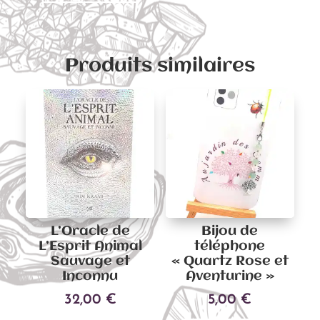
Produits similaires
L’Oracle de
Bijou de
L’Esprit Animal
téléphone
Sauvage et
« Quartz Rose et
Inconnu
Aventurine »
32,00
€
5,00
€
Ce