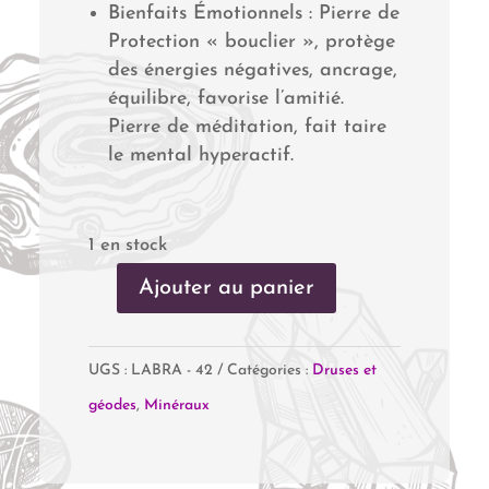
Bienfaits Émotionnels : Pierre de
Protection « bouclier », protège
des énergies négatives, ancrage,
équilibre, favorise l’amitié.
Pierre de méditation, fait taire
le mental hyperactif.
1 en stock
Ajouter au panier
quantité
de
UGS :
LABRA - 42
Catégories :
Druses et
Labradorite
géodes
,
Minéraux
-
Mini
Géode