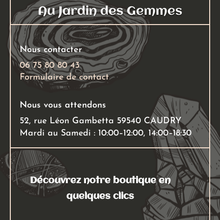
être
Au Jardin des Gemmes
choisies
sur
la
Nous contacter
page
06 75 80 80 43
du
Formulaire de contact
produit
Nous vous attendons
52, rue Léon Gambetta 59540 CAUDRY
Mardi au Samedi : 10:00–12:00, 14:00–18:30
Découvrez notre boutique en
quelques clics