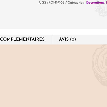
UGS :
FON19106
Catégories :
Décorations
,
Fontaine
lotus
lumineux
 COMPLÉMENTAIRES
AVIS (0)