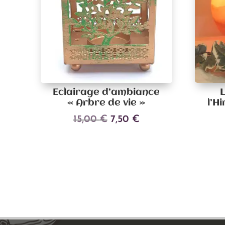
Eclairage d’ambiance
« Arbre de vie »
l’H
Le
Le
15,00
€
7,50
€
prix
prix
Ajouter au panier
initial
actuel
était :
est :
15,00 €.
7,50 €.