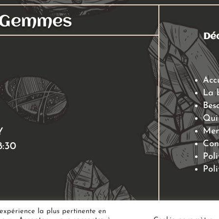
s Gemmes
Déc
Acc
La 
Beso
Qui
Men
Y
Con
8:30
Poli
Poli
'expérience la plus pertinente en
pie – Bien-être –
Tous droits