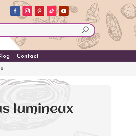
Blog
Contact
ux
us lumineux