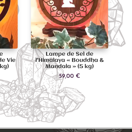
e
Lampe de Sel de
de Vie
l’Himalaya « Bouddha &
 kg)
Mandala » (5 kg)
59,00
€
Ajouter au panier