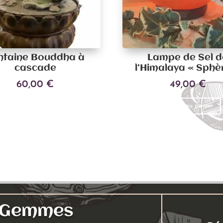
ntaine Bouddha à
Lampe de Sel d
cascade
l’Himalaya « Sphè
60,00
€
49,00
€
Ajouter au panier
Ajouter au panier
s Gemmes