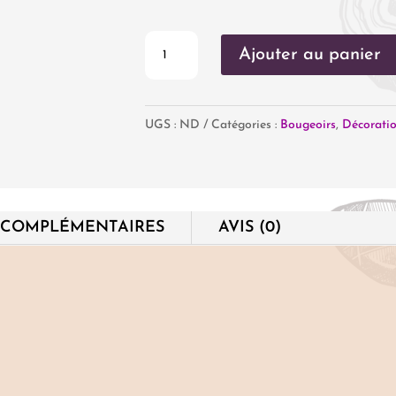
quantité
Ajouter au panier
de
Eclairage
UGS :
ND
Catégories :
Bougeoirs
,
Décorati
Fleur
de
Lotus
-
 COMPLÉMENTAIRES
AVIS (0)
Rouge