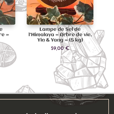
e
Lampe de Sel de
re »
l’Himalaya « Arbre de vie,
Yin & Yang » (5 kg)
59,00
€
Ajouter au panier