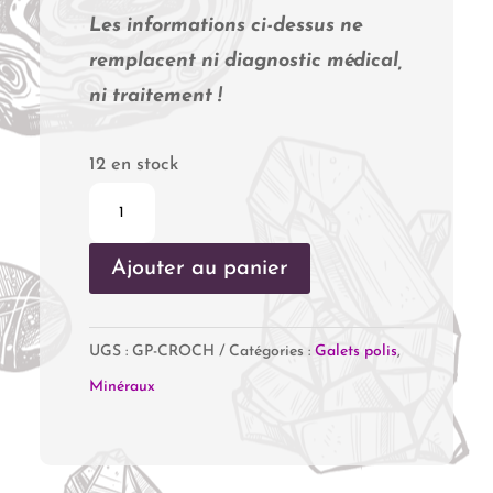
Les informations ci-dessus ne
remplacent ni diagnostic médical,
ni traitement !
12 en stock
quantité
de
Ajouter au panier
Cristal
de
Roche
UGS :
GP-CROCH
Catégories :
Galets polis
,
Minéraux