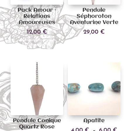
Pack Amour –
Pendule
Relations
Séphoroton
Amoureuses
Aventurine Verte
12,00
€
29,00
€
Ajouter au panier
Ajouter au panier
Pendule Conique
Apatite
Quartz Rose
Plag
4,00
€
–
6,00
€