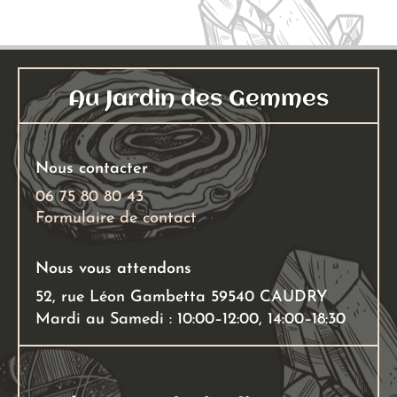
Les
options
peuven
être
Au Jardin des Gemmes
choisies
sur
la
Nous contacter
page
06 75 80 80 43
du
Formulaire de contact
produit
Nous vous attendons
52, rue Léon Gambetta 59540 CAUDRY
Mardi au Samedi : 10:00–12:00, 14:00–18:30