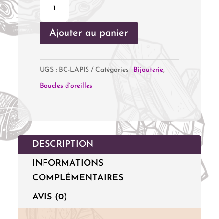
quantité
de
Ajouter au panier
Clous
d'oreilles
Lapis
UGS :
BC-LAPIS
Catégories :
Bijouterie
,
Lazuli
Boucles d’oreilles
DESCRIPTION
INFORMATIONS
COMPLÉMENTAIRES
AVIS (0)