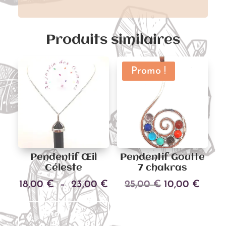
Produits similaires
Promo !
Pendentif Œil
Pendentif Goutte
Céleste
7 chakras
Plage
Le
Le
18,00
€
–
23,00
€
25,00
€
10,00
€
de
Ce
prix
prix
Ajouter au panier
prix :
produit
initial
actue
Choix des
18,00 €
a
était :
est :