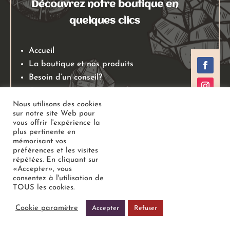
Découvrez notre boutique en
quelques clics
Accueil
La boutique et nos produits
Besoin d’un conseil?
Qui sommes nous?
Mentions légales
Nous utilisons des cookies
sur notre site Web pour
Conditions générales de ventes
vous offrir l'expérience la
Politiques de retours
plus pertinente en
mémorisant vos
Politique de confidentialité
préférences et les visites
répétées. En cliquant sur
«Accepter», vous
Copyright
Au Jardin des Gemmes
– Boutique de lithothérapie
consentez à l'utilisation de
TOUS les cookies.
– Bien-être –
Tous droits réservés
Cookie paramètre
Accepter
Refuser
Réalisé avec
Pixel Online Création