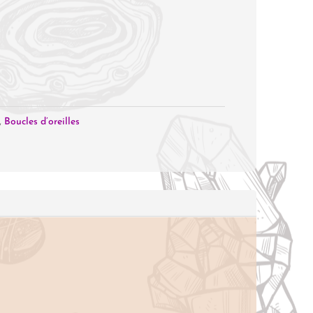
,
Boucles d’oreilles