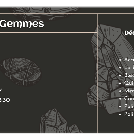
s Gemmes
Déc
Acc
La 
Beso
Qui
Men
Y
Con
8:30
Poli
Poli