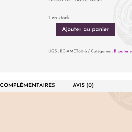
1 en stock
Ajouter au panier
quantité
de
UGS :
BC-AMET60-b
Catégories :
Bijouterie
Clous
d'oreilles
Argent
Améthyste
 COMPLÉMENTAIRES
AVIS (0)