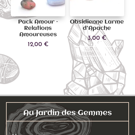
page
du
Pack Amour –
Obsidienne Larme
produit
Relations
d’Apache
Amoureuses
3,00
€
12,00
€
Ajouter au panier
Ajouter au panier
Au Jardin des Gemmes