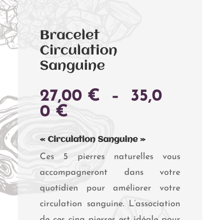
Bracelet
Circulation
Sanguine
27,00
€
–
35,0
PLAGE
0
€
DE
PRIX :
« Circulation Sanguine »
27,00 €
Ces 5 pierres naturelles vous
À
accompagneront dans votre
35,00 €
quotidien pour améliorer votre
circulation sanguine. L’association
de ces cinq pierres est idéale pour