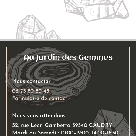
Choix des options
Choix des options
produit
prix :
produit
prix 
a
18,00 €
a
14,0
plusieurs
à
plusieu
à
variations.
19,00 €
variati
19,0
Les
Les
options
options
peuvent
peuven
Au Jardin des Gemmes
être
être
choisies
choisies
sur
sur
Nous contacter
la
la
page
page
06 75 80 80 43
Formulaire de contact
du
du
produit
produit
Nous vous attendons
52, rue Léon Gambetta 59540 CAUDRY
Mardi au Samedi : 10:00–12:00, 14:00–18:30