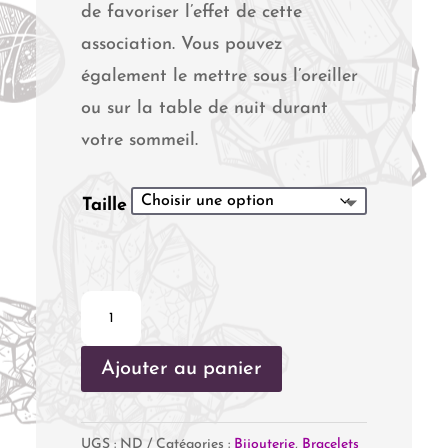
de favoriser l’effet de cette
association. Vous pouvez
également le mettre sous l’oreiller
ou sur la table de nuit durant
votre sommeil.
Taille
quantité
de
Ajouter au panier
Bracelet
Circulation
Sanguine
UGS :
ND
Catégories :
Bijouterie
,
Bracelets