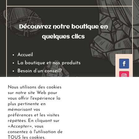
Découvrez notre boutique en
quelques clics
Accueil
La boutique et nos produits
Besoin d’un conseil?
Qui sommes nous?
Mentions légales
Nous utilisons des cookies
sur notre site Web pour
Conditions générales de ventes
vous offrir l'expérience la
Politiques de retours
plus pertinente en
mémorisant vos
Politique de confidentialité
préférences et les visites
répétées. En cliquant sur
«Accepter», vous
Copyright
Au Jardin des Gemmes
– Boutique de lithothérapie
consentez à l'utilisation de
TOUS les cookies.