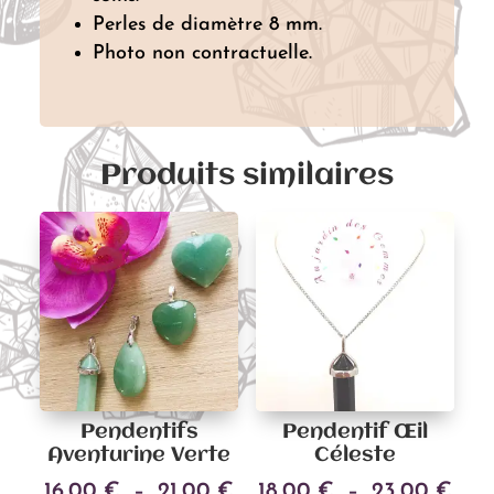
Perles de diamètre 8 mm.
Photo non contractuelle.
Produits similaires
Pendentifs
Pendentif Œil
Aventurine Verte
Céleste
Plage
Pla
16,00
€
–
21,00
€
18,00
€
–
23,00
€