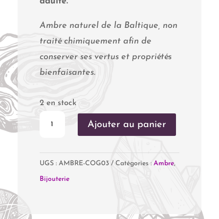
adulte.
Ambre naturel de la Baltique, non
traité chimiquement afin de
conserver ses vertus et propriétés
bienfaisantes.
2 en stock
quantité
Ajouter au panier
de
Bracelet
UGS :
AMBRE-COG03
Catégories :
Ambre
,
Ambre
Bijouterie
cognac