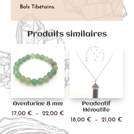
Bols Tibétains.
Produits similaires
Aventurine 8 mm
Pendentif
Hématite
Plage
17,00
€
–
22,00
€
Pla
18,00
€
–
21,00
€
Ce
de
Choix des options
Ce
de
produit
prix :
Choix des options