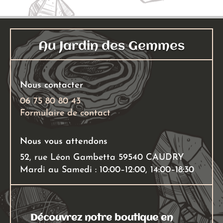
options
Les
peuvent
options
être
peuven
Au Jardin des Gemmes
choisies
être
sur
choisies
la
sur
Nous contacter
page
la
du
page
06 75 80 80 43
Formulaire de contact
produit
du
produit
Nous vous attendons
52, rue Léon Gambetta 59540 CAUDRY
Mardi au Samedi : 10:00–12:00, 14:00–18:30
Découvrez notre boutique en