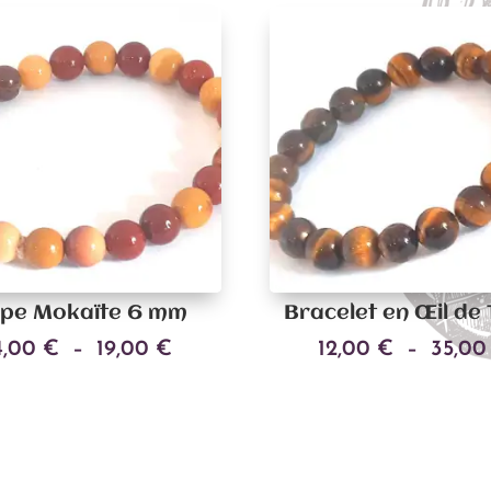
spe Mokaïte 6 mm
Bracelet en Œil de 
Plage
4,00
€
–
19,00
€
12,00
€
–
35,0
Ce
de
Choix des options
Choix des options
produit
prix :
a
14,00 €
plusieurs
à
variations.