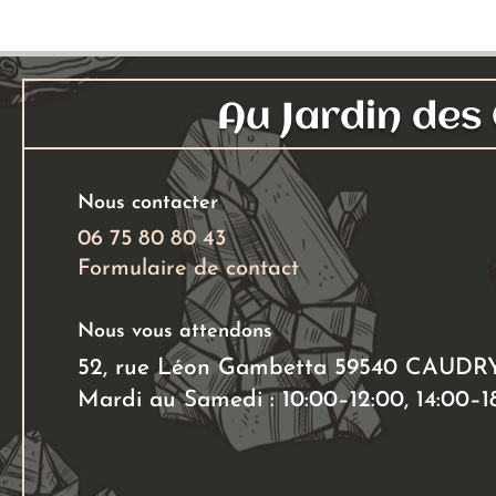
26,00 €
Les
options
peuvent
Au Jardin de
être
choisies
sur
la
Nous contacter
page
06 75 80 80 43
du
Formulaire de contact
produit
Nous vous attendons
52, rue Léon Gambetta 59540 CAUDR
Mardi au Samedi : 10:00–12:00, 14:00–1