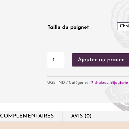
Taille du poignet
quantité
Ajouter au panier
de
Bracelet
UGS :
ND
Catégories :
7 chakras
,
Bijouterie
7
chakras
(perles
en
 COMPLÉMENTAIRES
AVIS (0)
8mm)