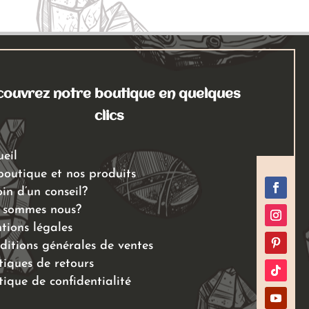
35,00 €
Les
options
peuvent
être
choisies
ouvrez notre boutique en quelques
sur
clics
la
page
ueil
du
boutique et nos produits
produit
in d’un conseil?
 sommes nous?
tions légales
ditions générales de ventes
tiques de retours
tique de confidentialité