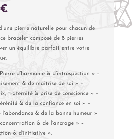
PLAGE
0
€
DE
PRIX :
d’une pierre naturelle pour chacun de
29,00 €
 ce bracelet composé de 8 pierres
À
uver un équilibre parfait entre votre
39,00 €
ue.
Pierre d’harmonie & d’introspection » –
aisement & de maîtrise de soi » –
ix, fraternité & prise de conscience » –
érénité & de la confiance en soi » –
 de l’abondance & de la bonne humeur »
a concentration & de l’ancrage » –
tion & d’initiative ».