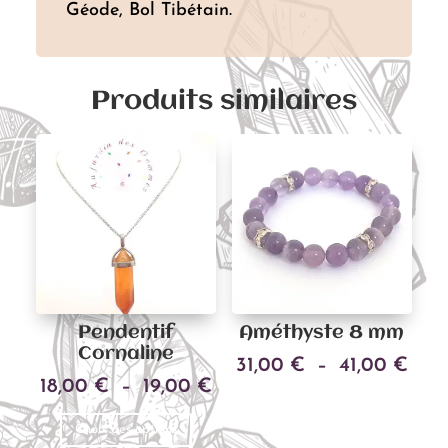
Géode, Bol Tibétain.
Produits similaires
Pendentif
Améthyste 8 mm
Cornaline
Pla
31,00
€
–
41,00
€
Plage
18,00
€
–
19,00
€
Ce
de
Choix des options
Ce
de
produit
prix 
Choix des options
produit
prix :
a
31,0