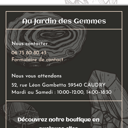
Les
options
options
peuvent
peuven
être
Au Jardin des Gemmes
être
choisies
choisies
sur
sur
la
Nous contacter
la
page
page
06 75 80 80 43
du
Formulaire de contact
du
produit
produit
Nous vous attendons
52, rue Léon Gambetta 59540 CAUDRY
Mardi au Samedi : 10:00–12:00, 14:00–18:30
Découvrez notre boutique en