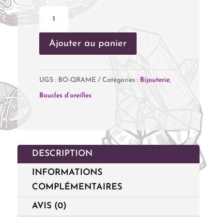
quantité
de
Ajouter au panier
Boucles
d'oreilles
Quartz
UGS :
BO-QRAME
Catégories :
Bijouterie
,
Rose
Boucles d’oreilles
&
Améthyste
DESCRIPTION
INFORMATIONS
COMPLÉMENTAIRES
AVIS (0)