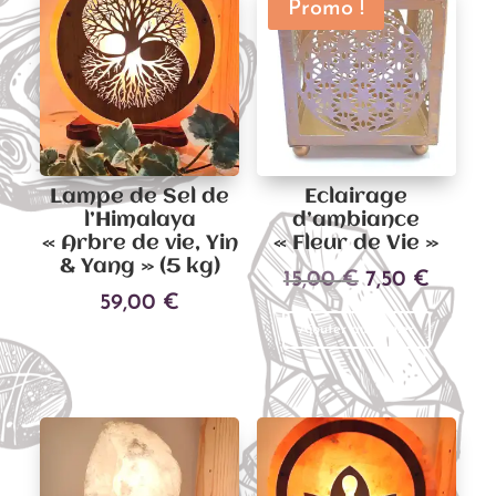
Promo !
Lampe de Sel de
Eclairage
l’Himalaya
d’ambiance
« Arbre de vie, Yin
« Fleur de Vie »
& Yang » (5 kg)
Le
Le
15,00
€
7,50
€
59,00
€
prix
prix
Ajouter au panier
initial
actuel
Ajouter au panier
était :
est :
15,00 €.
7,50 €.