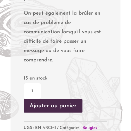
On peut également la brûler en
cas de problème de
communication lorsqu’il vous est
difficile de faire passer un
message ou de vous faire
comprendre.
13 en stock
quantité
de
Ajouter au panier
Archange
Michaël
UGS :
BN-ARCMI
Catégories :
Bougies