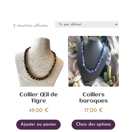
2 résultats affichés
Collier Œil de
Colliers
Tigre
baroques
49,00
€
17,00
€
Ce
Ajouter au panier
Choix des options
produi