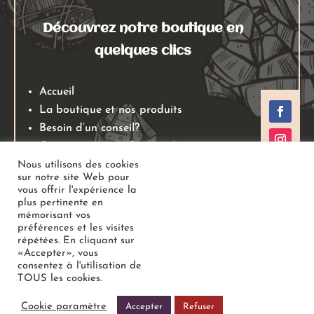
Découvrez notre boutique en
quelques clics
Accueil
La boutique et nos produits
Besoin d’un conseil?
Qui sommes nous?
Mentions légales
Nous utilisons des cookies
sur notre site Web pour
Conditions générales de ventes
vous offrir l'expérience la
Politiques de retours
plus pertinente en
mémorisant vos
Politique de confidentialité
préférences et les visites
répétées. En cliquant sur
«Accepter», vous
Copyright
Au Jardin des Gemmes
– Boutique de lithothérapie
consentez à l'utilisation de
TOUS les cookies.
– Bien-être –
Tous droits réservés
Cookie paramètre
Accepter
Refuser