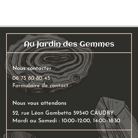
a
plusieu
variati
Les
option
peuven
Au Jardin des Gemmes
être
choisie
sur
Nous contacter
la
06 75 80 80 43
page
Formulaire de contact
du
produi
Nous vous attendons
52, rue Léon Gambetta 59540 CAUDRY
Mardi au Samedi : 10:00–12:00, 14:00–18:30